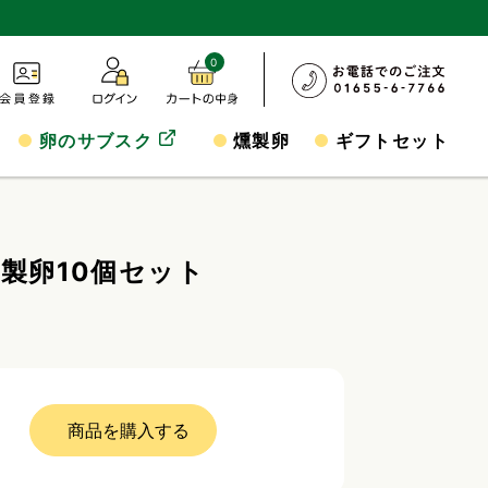
0
卵のサブスク
燻製卵
ギフトセット
製卵10個セット
商品を購入する