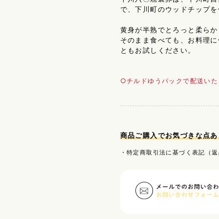
ん・燻
卵チルド便
で、下川町のウッドチップを
黄身が半熟でとろっと柔らか
れてい
1注文につき+730
そのまま食べても、お料理に
円
ともお試しください。
00円
1注文につき+1,130
円
○チルドゆうパックで配送いた
00円
1注文につき+1,530
円
ではありません。その際は電
のでご了承くださいませ。
商品ご購入でお気づきな点あ
・特定商取引法に基づく表記（返
ぐシュー
価格に含まれています