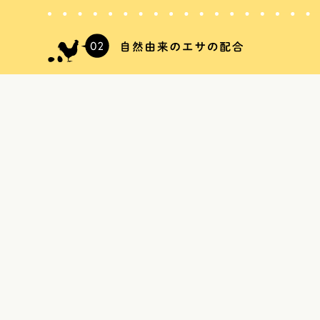
54年間研究し続けいているエサの配合、森林の町下川町で作
ど鶏の健康状態を考慮したエサを与えています。
黄身の色は飼料で作られます。赤い色素が入った飼料を加えれ
ことができます。下川六〇酵素卵はあえて、黄身に赤みを加え
ご本来の味を提供するために必要がないからです。