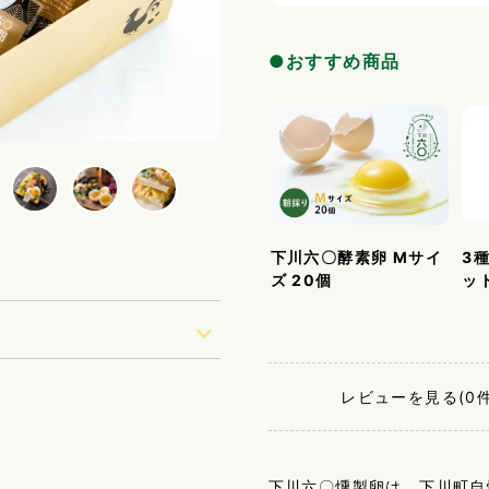
●おすすめ商品
3
下川六〇酵素卵 Mサイ
ッ
ズ 20個
レビューを見る(0件
下川六〇燻製卵は、下川町自