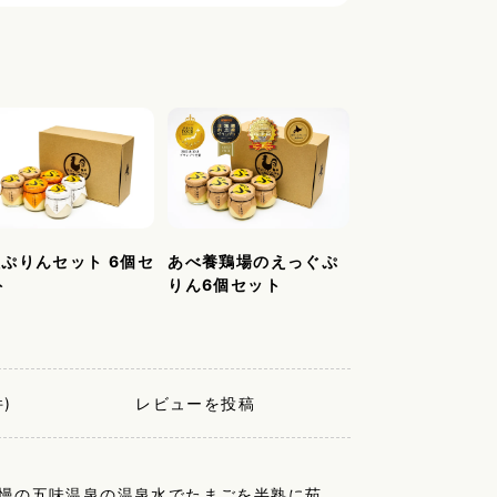
種ぷりんセット 6個セ
あべ養鶏場のえっぐぷ
ト
りん6個セット
)
レビューを投稿
慢の五味温泉の温泉水でたまごを半熟に茹